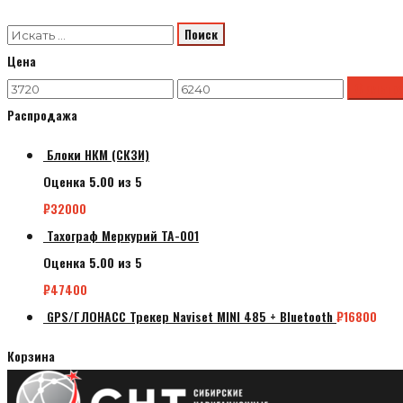
Цена
Минимальная
Максимальная
Фильтр
Распродажа
цена
цена
Блоки НКМ (СКЗИ)
Оценка
5.00
из 5
₽
32000
Тахограф Меркурий ТА-001
Оценка
5.00
из 5
₽
47400
GPS/ГЛОНАСС Трекер Naviset MINI 485 + Bluetooth
₽
16800
Корзина