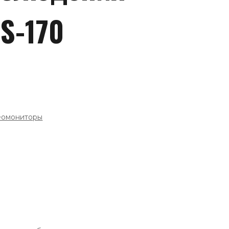
TS-170
еомониторы