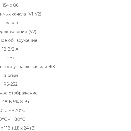
154 х 86
имых канала (V1-V2)
1 канал
ереключение (V2)
ьное обнаружение
12 В/2 A
Нет
нного управления или ЖК-
кнопки
RS-232
ьное отображение
-48 В 5% 8 Вт
20°C ~ +70°C
0°C ~ +80°C
 x 118 (Ш) x 24 (В)