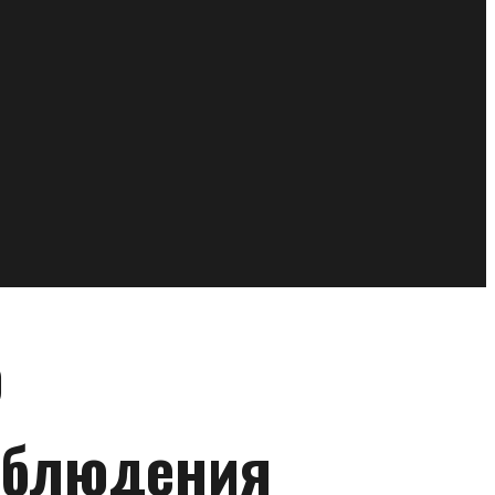
р
аблюдения