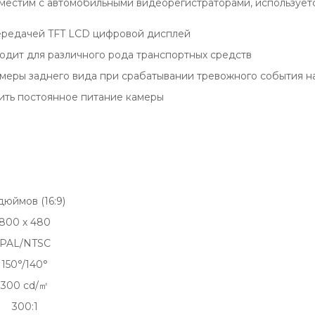
вместим с автомобильными видеорегистраторами, использует
ередачей TFT LCD цифровой дисплей
одит для различного рода транспортных средств
амеры заднего вида при срабатывании тревожного события н
чить постоянное питание камеры
дюймов (16:9)
800 х 480
PAL/NTSC
150°/140°
300 cd/㎡
300:1